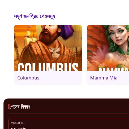
সদৃশ জনপ্রিয় গেমসমূহ
Columbus
Mamma Mia
গেমের বিবরণ
প্রোভাইডার