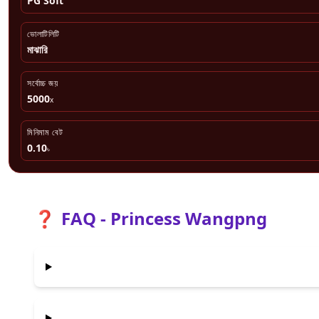
PG Soft
ভোলাটিলিটি
মাঝারি
সর্বোচ্চ জয়
5000
x
মিনিমাম বেট
0.10
৳
❓
FAQ - Princess Wangpng