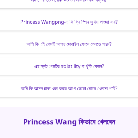
Princess Wangpng-এ কি ফ্রি স্পিন সুবিধা পাওয়া যায়?
আমি কি এই গেমটি আমার মোবাইল ফোনে খেলতে পারব?
এই স্লট গেমটির ভolatility বা ঝুঁকি কেমন?
আমি কি আসল টাকা খরচ করার আগে ডেমো মোডে খেলতে পারি?
Princess Wang কিভাবে খেলবেন