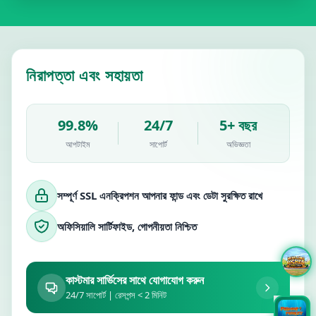
নিরাপত্তা এবং সহায়তা
99.8%
24/7
5+ বছর
আপটাইম
সাপোর্ট
অভিজ্ঞতা
সম্পূর্ণ SSL এনক্রিপশন আপনার ফান্ড এবং ডেটা সুরক্ষিত রাখে
অফিসিয়ালি সার্টিফাইড, গোপনীয়তা নিশ্চিত
কাস্টমার সার্ভিসের সাথে যোগাযোগ করুন
24/7 সাপোর্ট | রেসপন্স < 2 মিনিট